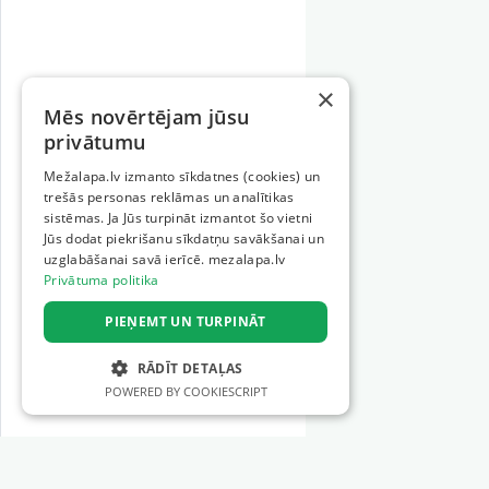
×
Mēs novērtējam jūsu
privātumu
Mežalapa.lv izmanto sīkdatnes (cookies) un
trešās personas reklāmas un analītikas
sistēmas. Ja Jūs turpināt izmantot šo vietni
Jūs dodat piekrišanu sīkdatņu savākšanai un
uzglabāšanai savā ierīcē. mezalapa.lv
Privātuma politika
PIEŅEMT UN TURPINĀT
RĀDĪT DETAĻAS
POWERED BY COOKIESCRIPT
STRIKTI NEPIECIEŠAMIE
VEIKTSPĒJAS