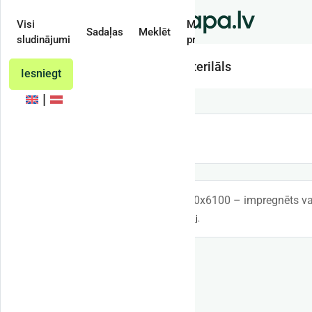
Visi
Mans
Sadaļas
Meklēt
sludinājumi
profils
Impregnēts materilāls
Iesniegt
1 sludinājums
200x200x6100 – impregnēts v
Ogre un raj.