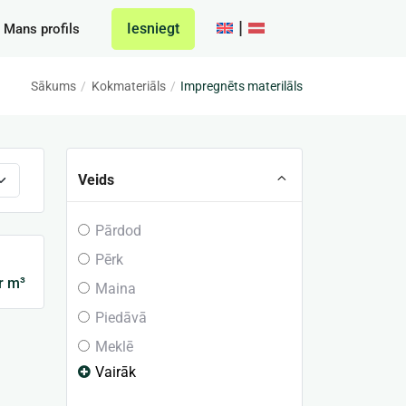
Iesniegt
Mans profils
Sākums
Kokmateriāls
Impregnēts materilāls
Veids
Pārdod
Pērk
r m³
Maina
Piedāvā
Meklē
Vairāk