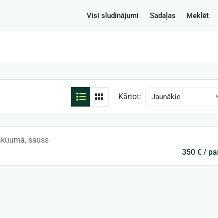
Visi sludinājumi
Sadaļas
Meklēt
Kārtot:
akuumā, sauss
350 € / pa