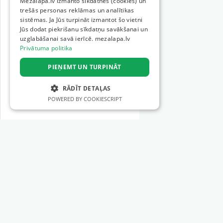
Mežalapa.lv izmanto sīkdatnes (cookies) un
trešās personas reklāmas un analītikas
sistēmas. Ja Jūs turpināt izmantot šo vietni
Jūs dodat piekrišanu sīkdatņu savākšanai un
uzglabāšanai savā ierīcē. mezalapa.lv
Privātuma politika
PIEŅEMT UN TURPINĀT
RĀDĪT DETAĻAS
POWERED BY COOKIESCRIPT
STRIKTI NEPIECIEŠAMIE
VEIKTSPĒJAS
MĒRĶA
Sadaļas
FUNKCIONALITĀTES
Meža tehnika
NEKLASIFICĒTIE
Meža instrumenti
Mežizstrādes pakalpojumi
Mežkopības pakalpojumi