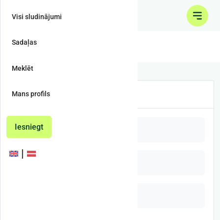
Visi sludinājumi
Sadaļas
Meža materiāli
Meklēt
Meža materiāli
Mans profils
Iesniegt
Apaļkoks
Šķeldojamais materiāls
Meža veltes