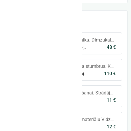
Jaunākie sludinājumi
Pērkam 3-metrīgu malku. Dimzukalns, Iecavas pagasts- 48 eiro / m3 Bēne, Bēnes pagasts- 46 eiro/ m3 Apmaksa 1-3 dienas. Uzmērīšana laba.
48 €
3-metrīga malka
Visa Latvija
Piedāvāju iegādei Oša stumbrus. Kopā seši gab. Viss kā redzams bildēs. 1. 4m 10cm garš. Šaurāka vieta diametrs 50cm, platāka 55 cm. Stum
110 €
Oša stumbri
Jelgava un raj.
Pērkam zarus šķeldošanai. Strādājam 150 km attālumā no Rīgas. Pērkam: -cirsmu atliekas -apauguma materiālu -malku -šāļus Vair
11 €
Zari
Rīgas rajons
Pērkam šķeldojamo materiālu Vidzemē/Zemgalē un Kurzemē! Lapukoks~12€/berm³ Mix~10,50€/berm³ Zaļa skuja ~9,5€/berm³ Apmaksa līdz
12 €
Šķelda
Visa Latvija