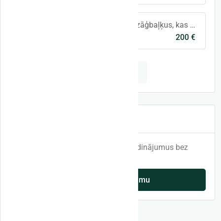
Iepērkam labus Oša zāģbaļķus, kas nav ar slimībām un stāvkaltuši.
200 €
Oša zāģbaļķi
Talsi un raj.
Visi sludinājumi
Pievienot sludinājumu
Reģistrējies un saņem pirmos 3 sludinājumus bez
maksas!
Pievienot sludinājumu