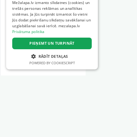
Mežalapa.lv izmanto sīkdatnes (cookies) un
trešās personas reklāmas un analītikas
sistēmas. Ja Jūs turpināt izmantot šo vietni
Jūs dodat piekrišanu sīkdatņu savākšanai un
uzglabāšanai savā ierīcē. mezalapa.lv
Privātuma politika
PIEŅEMT UN TURPINĀT
RĀDĪT DETAĻAS
POWERED BY COOKIESCRIPT
STRIKTI NEPIECIEŠAMIE
VEIKTSPĒJAS
MĒRĶA
Sadaļas
FUNKCIONALITĀTES
Meža tehnika
NEKLASIFICĒTIE
Meža instrumenti
Mežizstrādes pakalpojumi
Mežkopības pakalpojumi