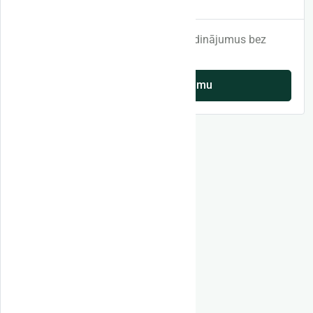
Reģistrējies un saņem pirmos 3 sludinājumus bez
maksas!
Pievienot sludinājumu