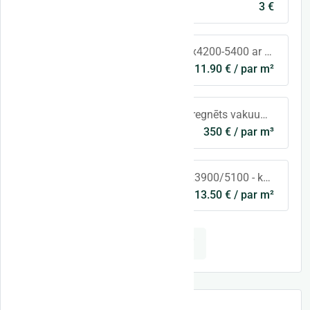
3 €
Cēsis un raj.
Apdares dēļi 21x145x4200-5400 ar smalki zāģētu virsmu, vai 20x145 gludi ēvelēti - iekštelpām.
11.90 € / par m²
Ogre un raj.
200x200x6100 - impregnēts vakuumā, sauss
350 € / par m³
Ogre un raj.
Terases dēļi 28x120x3900/5100 - kaltēts, kalibrēts, impregnēts vakuumā, trešā spiediena klase, tonis - brūns. Somijas priede.
13.50 € / par m²
Ogre un raj.
Visi sludinājumi
Pievienot sludinājumu