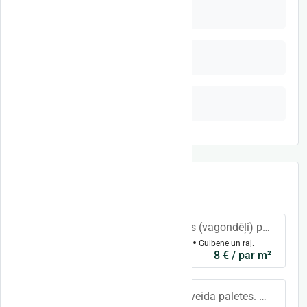
Impregnēts materilāls
Kaltēts materiāls
Koka izstrādājumi
Jaunākie sludinājumi
Pārdod apdares dēļus (vagondēļi) pilna spunde. Ārdarbiem vai iekšdarbiem. Skujkoks ( egle, priede ). Dēļu izmēri - biezums, platums, garu
18mm x 90mm x 2400mm
Gulbene un raj.
8 € / par m²
Piedāvājam dažāda veida paletes. Strādājam pēc individuāliem pasūtījumiem ir HT sertifikāts.