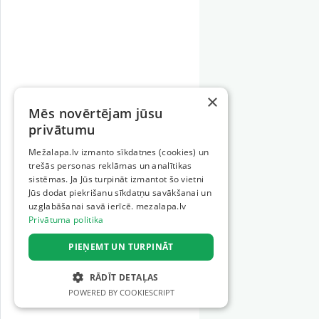
×
Mēs novērtējam jūsu
privātumu
Mežalapa.lv izmanto sīkdatnes (cookies) un
trešās personas reklāmas un analītikas
sistēmas. Ja Jūs turpināt izmantot šo vietni
Jūs dodat piekrišanu sīkdatņu savākšanai un
uzglabāšanai savā ierīcē. mezalapa.lv
Privātuma politika
PIEŅEMT UN TURPINĀT
RĀDĪT DETAĻAS
POWERED BY COOKIESCRIPT
STRIKTI NEPIECIEŠAMIE