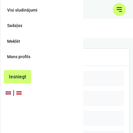
Visi sludinājumi
Sadaļas
Kokmateriāls
Meklēt
Kokmateriāls
Mans profils
Iesniegt
Dēļi
Brusas
Ēvelēts materiāls