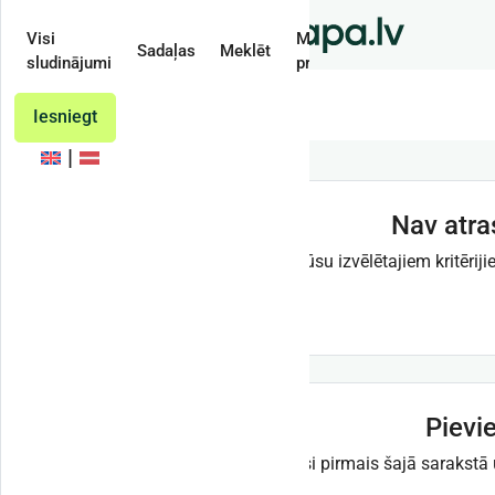
Visi
Mans
Sadaļas
Meklēt
sludinājumi
profils
Treileri
Iesniegt
Nav atra
Šobrīd pēc Jūsu izvēlētajiem kritērij
Pievi
Esi pirmais šajā sarakst