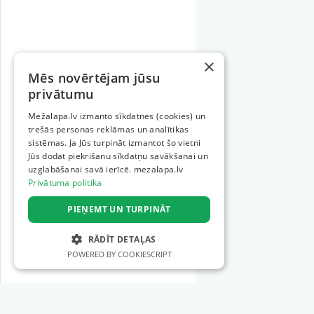
×
Mēs novērtējam jūsu
privātumu
Mežalapa.lv izmanto sīkdatnes (cookies) un
trešās personas reklāmas un analītikas
sistēmas. Ja Jūs turpināt izmantot šo vietni
Jūs dodat piekrišanu sīkdatņu savākšanai un
uzglabāšanai savā ierīcē. mezalapa.lv
Privātuma politika
PIEŅEMT UN TURPINĀT
RĀDĪT DETAĻAS
POWERED BY COOKIESCRIPT
STRIKTI NEPIECIEŠAMIE
VEIKTSPĒJAS