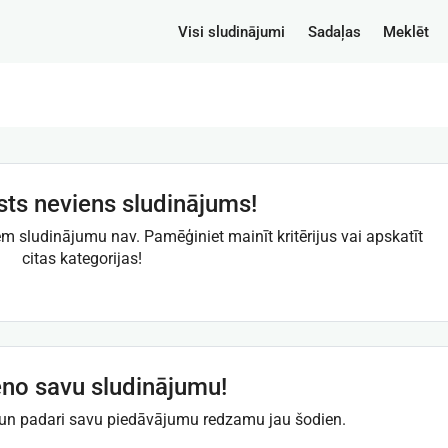
Visi sludinājumi
Sadaļas
Meklēt
sts neviens sludinājums!
iem sludinājumu nav. Pamēģiniet mainīt kritērijus vai apskatīt
citas kategorijas!
eno savu sludinājumu!
ā un padari savu piedāvājumu redzamu jau šodien.