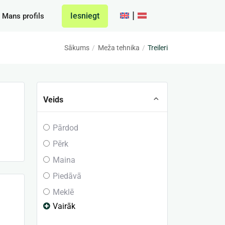
Iesniegt
Mans profils
Sākums
Meža tehnika
Treileri
Veids
Pārdod
Pērk
Maina
Piedāvā
Meklē
Vairāk