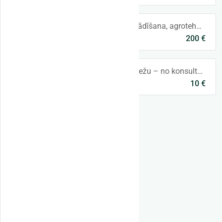
Jaunaudžu kopšana, stādīšana, agrotehniskā kopšana, aizsardzība ar repelentiem, krājas kopšanas un citi ar mežkopību saistīti darbi. Snie
200 €
Talsi un raj.
Rūpējamies par Jūsu mežu – no konsultācijas līdz rezultātam. Piedāvājam profesionālus mežsaimniecības pakalpojumus privātpersonām un u
10 €
Visa Latvija