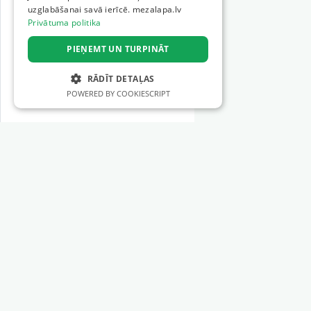
uzglabāšanai savā ierīcē. mezalapa.lv
Privātuma politika
PIEŅEMT UN TURPINĀT
RĀDĪT DETAĻAS
POWERED BY COOKIESCRIPT
STRIKTI NEPIECIEŠAMIE
VEIKTSPĒJAS
MĒRĶA
Sadaļas
FUNKCIONALITĀTES
Meža tehnika
NEKLASIFICĒTIE
Meža instrumenti
Mežizstrādes pakalpojumi
Mežkopības pakalpojumi
Strikti nepieciešamie
Veiktspējas
Meža apsaimniekošana
Mērķa
Funkcionalitātes
Zemes darbi
Neklasificētie