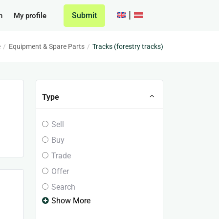
Submit
h
My profile
e
Equipment & Spare Parts
Tracks (forestry tracks)
Type
Sell
Buy
Trade
Offer
Search
Show More