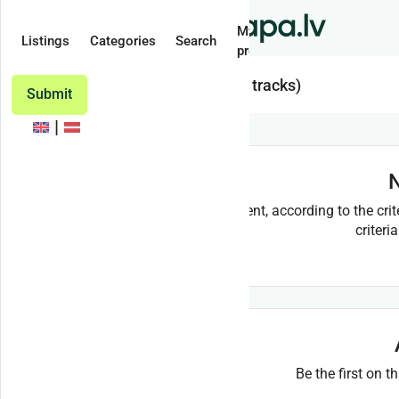
My
Listings
Categories
Search
profile
Tracks (forestry tracks)
Submit
N
At the moment, according to the crit
criteri
Be the first on t