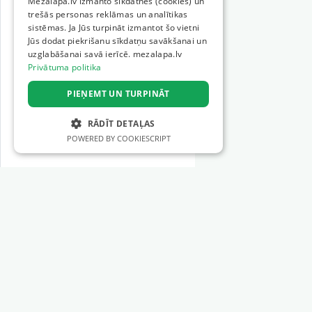
Mežalapa.lv izmanto sīkdatnes (cookies) un
trešās personas reklāmas un analītikas
sistēmas. Ja Jūs turpināt izmantot šo vietni
Jūs dodat piekrišanu sīkdatņu savākšanai un
uzglabāšanai savā ierīcē. mezalapa.lv
Privātuma politika
PIEŅEMT UN TURPINĀT
RĀDĪT DETAĻAS
POWERED BY COOKIESCRIPT
STRIKTI NEPIECIEŠAMIE
VEIKTSPĒJAS
MĒRĶA
Sections
FUNKCIONALITĀTES
Forestry machinery
NEKLASIFICĒTIE
Forestry tools
Logging services
Silviculture services