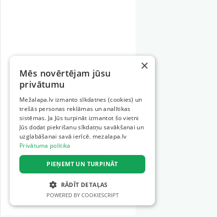
×
Mēs novērtējam jūsu
privātumu
Mežalapa.lv izmanto sīkdatnes (cookies) un
trešās personas reklāmas un analītikas
sistēmas. Ja Jūs turpināt izmantot šo vietni
Jūs dodat piekrišanu sīkdatņu savākšanai un
uzglabāšanai savā ierīcē. mezalapa.lv
Privātuma politika
PIEŅEMT UN TURPINĀT
RĀDĪT DETAĻAS
POWERED BY COOKIESCRIPT
STRIKTI NEPIECIEŠAMIE