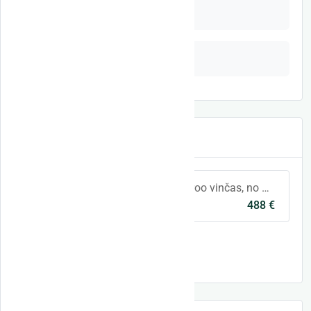
Spare parts
Other
Latest announcements
Piedāvājumā Kangaroo vinčas, no noliktavas. Pieejami dažādi modeļi. Atverot mājas lapu redzams piedāvājums. Ja interesē kāds cits m
488 €
Riga
All listings