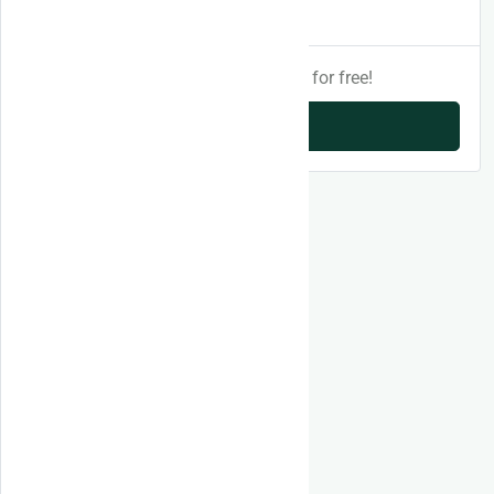
Post listing
Register and get your first 3 listings for free!
Post listing