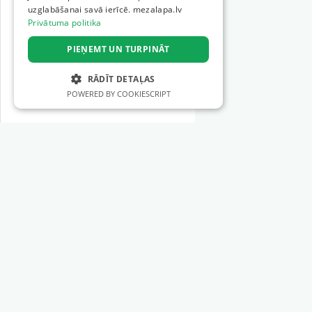
uzglabāšanai savā ierīcē. mezalapa.lv
Privātuma politika
PIEŅEMT UN TURPINĀT
RĀDĪT DETAĻAS
POWERED BY COOKIESCRIPT
STRIKTI NEPIECIEŠAMIE
VEIKTSPĒJAS
MĒRĶA
Sections
FUNKCIONALITĀTES
Forestry machinery
NEKLASIFICĒTIE
Forestry tools
Logging services
Silviculture services
Strikti nepieciešamie
Veiktspējas
Forest Management
Mērķa
Funkcionalitātes
Earthworks
Neklasificētie