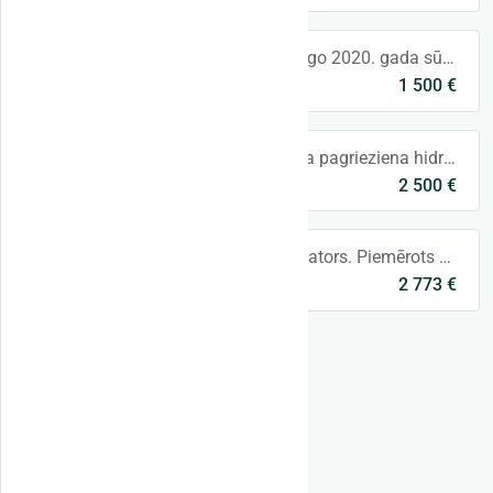
#249 Pārdod Ponsse Ergo 2020. gada sūkņa sadales reduktoru, detaļas numurs 0074485. Lai iegūtu vairāk informācijas, lūdzu, sazinieties ar mums
1 500 €
Lithuania
,
Lithuania
#242 Ponsse Ergo krāna pagrieziena hidromotors 0077524 / B31664R pārdošanā. Lai iegūtu vairāk informācijas, lūdzu, sazinieties ar mums. Ponsse
2 500 €
Gabrielius
Lithuania
Indexator harvestera rotators. Piemērots piekarei Mpb2-2 Vidējiem un lieliem harvesteriem ar darba svaru līdz 25t. Ievērojami ilgāks kalpošanas
2 773 €
H182
Riga