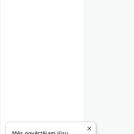
×
Mēs novērtējam jūsu