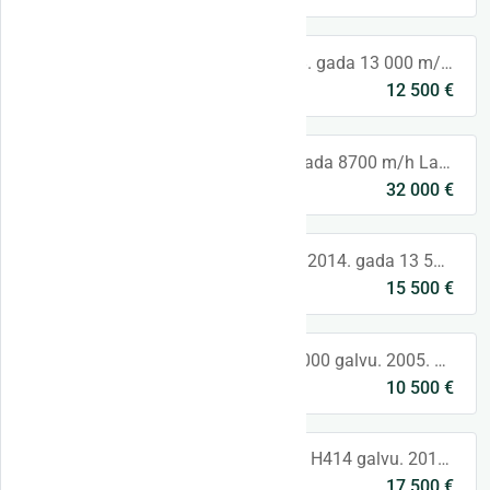
#36 Komatsu S82 2018. gada 13 000 m/h Lūdzu, sazinieties, lai iegūtu vairāk informācijas. Komatsu S82 head for sale. 2018 year 13 000 m/h Please c
12 500 €
Lithuania
,
Lithuania
#44 Ponsse H7 2017. gada 8700 m/h Labā stāvoklī. Lūdzu, sazinieties ar mums, lai iegūtu vairāk informācijas. Ponsse H7 2017 year 8700 m/h Good
32 000 €
Lithuania
,
Lithuania
#42 John Deere H480C 2014. gada 13 500 m/h Labā stāvoklī. Lūdzu, sazinieties ar mums, lai iegūtu vairāk informācijas. John Deere H480C 2014 yea
15 500 €
Lithuania
,
Lithuania
#47 Pārdod Log Max 5000 galvu. 2005. gada 15 500 m/h Lūdzu, sazinieties, lai iegūtu vairāk informācijas. Log Max 5000 Head for sale. 2005 year 15
10 500 €
Lithuania
,
Lithuania
#54 Pārdod John Deere H414 galvu. 2011. gada 13500 m/h Abi apakšējie naži ir jauni. Galva ir labā stāvoklī. Lūdzu, sazinieties, lai iegūtu va
17 500 €
Lithuania
,
Lithuania