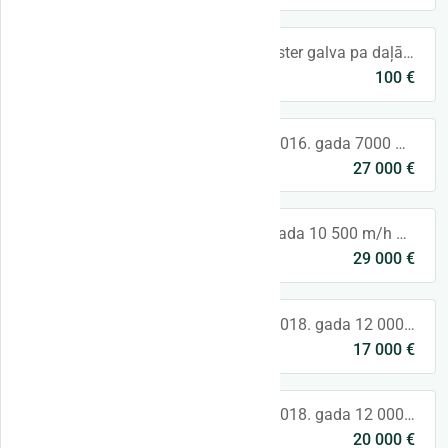
John Deere 480C harvester galva pa daļām, mums ir liela šī modeļa galvu detaļu izvēle. John Deere 480C harvester head in parts, we have a large
100 €
Lithuania
,
Lithuania
#12 John Deere H415 2016. gada 7000 m/h Lūdzu, sazinieties, lai iegūtu vairāk informācijas. John Deere H415 2016 year 7000 m/h Please contact for
27 000 €
Lithuania
,
Lithuania
#43 Ponsse H7 2017. gada 10 500 m/h Labā stāvoklī. Lūdzu, sazinieties ar mums, lai iegūtu vairāk informācijas. Ponsse H7 2017 year 10500 m/h Go
29 000 €
Lithuania
,
Lithuania
#23 John Deere H413 2018. gada 12 000 m/h Lūdzu, sazinieties ar mums, lai iegūtu vairāk informācijas. John Deere H413 2015 year 12500m/h Please co
17 000 €
Lithuania
,
Lithuania
#35 John Deere H414 2018. gada 12 000 m/h Lūdzu, sazinieties ar mums, lai iegūtu vairāk informācijas. John Deere H414 2018 year 12000m/h Please co
20 000 €
Lithuania
,
Lithuania