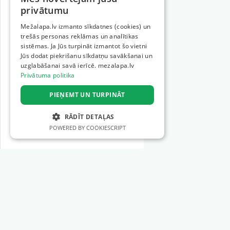
privātumu
Mežalapa.lv izmanto sīkdatnes (cookies) un
trešās personas reklāmas un analītikas
sistēmas. Ja Jūs turpināt izmantot šo vietni
Jūs dodat piekrišanu sīkdatņu savākšanai un
uzglabāšanai savā ierīcē. mezalapa.lv
Privātuma politika
PIEŅEMT UN TURPINĀT
RĀDĪT DETAĻAS
POWERED BY COOKIESCRIPT
STRIKTI NEPIECIEŠAMIE
VEIKTSPĒJAS
MĒRĶA
Sections
FUNKCIONALITĀTES
Forestry machinery
NEKLASIFICĒTIE
Forestry tools