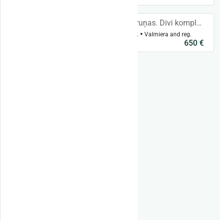
Priekšējo tiltu aizsarg bruņas. Divi komplekti. John Deer 810e modelim paredzētas.
John Deer 810e aizsargbruņas.
Valmiera and reg.
650 €