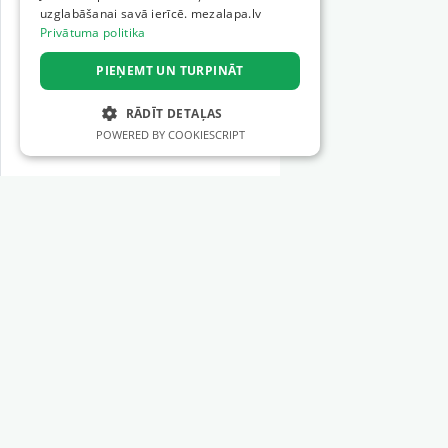
uzglabāšanai savā ierīcē. mezalapa.lv
Privātuma politika
PIEŅEMT UN TURPINĀT
RĀDĪT DETAĻAS
POWERED BY COOKIESCRIPT
STRIKTI NEPIECIEŠAMIE
VEIKTSPĒJAS
MĒRĶA
Sections
FUNKCIONALITĀTES
Forestry machinery
NEKLASIFICĒTIE
Forestry tools
Logging services
Silviculture services
Strikti nepieciešamie
Veiktspējas
Forest Management
Mērķa
Funkcionalitātes
Earthworks
Neklasificētie