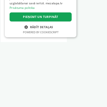
uzglabāšanai savā ierīcē. mezalapa.lv
Privātuma politika
PIEŅEMT UN TURPINĀT
RĀDĪT DETAĻAS
POWERED BY COOKIESCRIPT
STRIKTI NEPIECIEŠAMIE
VEIKTSPĒJAS
MĒRĶA
Sadaļas
FUNKCIONALITĀTES
Meža tehnika
NEKLASIFICĒTIE
Meža instrumenti
Mežizstrādes pakalpojumi
Mežkopības pakalpojumi
Strikti nepieciešamie
Veiktspējas
Meža apsaimniekošana
Mērķa
Funkcionalitātes
Zemes darbi
Neklasificētie