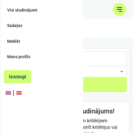
Visi sludinājumi
Sadaļas
Meža piekabes
Meklēt
Mans profils
Iesniegt
Meklēt
Nav atrasts neviens sludinājums!
Šobrīd pēc Jūsu izvēlētajiem kritērijiem
sludinājumu nav. Pamēģiniet mainīt kritērijus vai