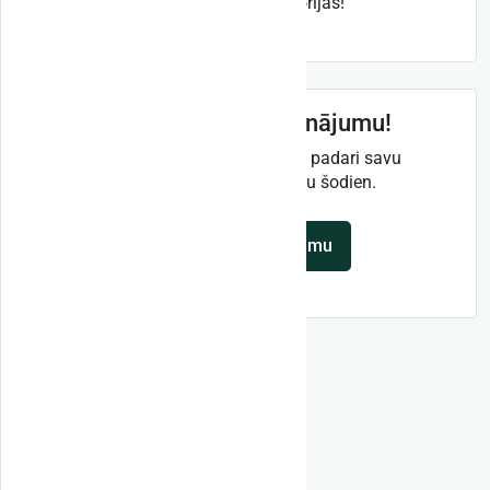
apskatīt citas kategorijas!
Pievieno savu sludinājumu!
Esi pirmais šajā sarakstā un padari savu
piedāvājumu redzamu jau šodien.
Pievienot sludinājumu